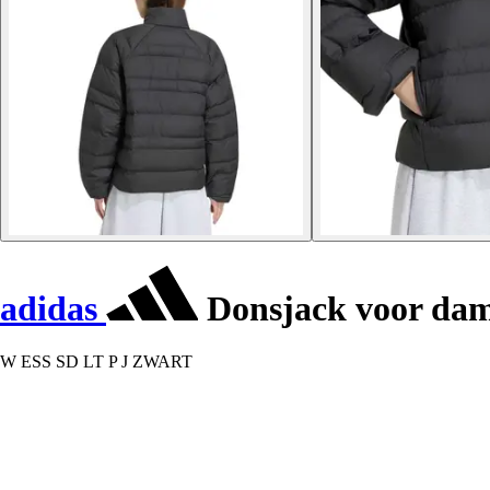
adidas
Donsjack voor dame
W ESS SD LT P J ZWART