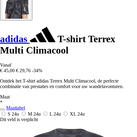
adidas
T-shirt Terrex
Multi Climacool
Vanaf
€ 45,00
€ 29,76
-34%
Ontdek het T-shirt adidas Terrex Multi Climacool, de perfecte
combinatie van prestaties en comfort voor uw wandelavonturen.
Maat
*
Maattabel
S
24u
M
24u
L
24u
XL
24u
Dit veld is verplicht