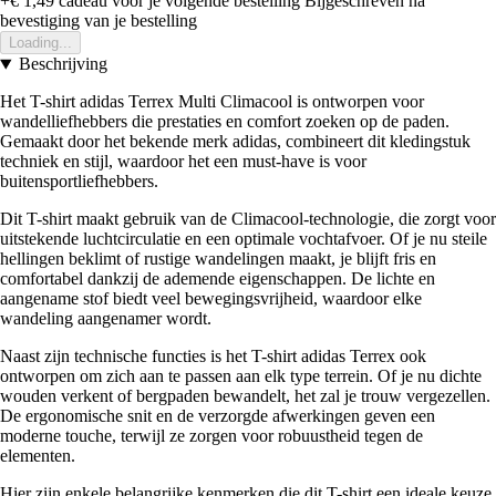
+€ 1,49
cadeau voor je volgende bestelling
Bijgeschreven na
bevestiging van je bestelling
Loading...
Beschrijving
Het T-shirt adidas Terrex Multi Climacool is ontworpen voor
wandelliefhebbers die prestaties en comfort zoeken op de paden.
Gemaakt door het bekende merk adidas, combineert dit kledingstuk
techniek en stijl, waardoor het een must-have is voor
buitensportliefhebbers.
Dit T-shirt maakt gebruik van de Climacool-technologie, die zorgt voor
uitstekende luchtcirculatie en een optimale vochtafvoer. Of je nu steile
hellingen beklimt of rustige wandelingen maakt, je blijft fris en
comfortabel dankzij de ademende eigenschappen. De lichte en
aangename stof biedt veel bewegingsvrijheid, waardoor elke
wandeling aangenamer wordt.
Naast zijn technische functies is het T-shirt adidas Terrex ook
ontworpen om zich aan te passen aan elk type terrein. Of je nu dichte
wouden verkent of bergpaden bewandelt, het zal je trouw vergezellen.
De ergonomische snit en de verzorgde afwerkingen geven een
moderne touche, terwijl ze zorgen voor robuustheid tegen de
elementen.
Hier zijn enkele belangrijke kenmerken die dit T-shirt een ideale keuze