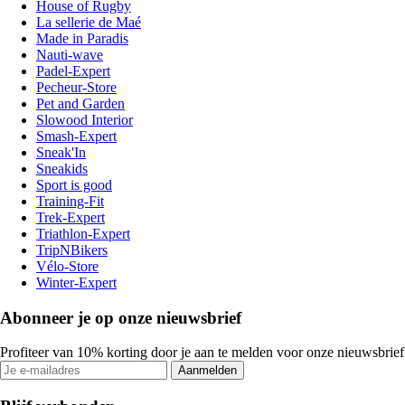
House of Rugby
La sellerie de Maé
Made in Paradis
Nauti-wave
Padel-Expert
Pecheur-Store
Pet and Garden
Slowood Interior
Smash-Expert
Sneak'In
Sneakids
Sport is good
Training-Fit
Trek-Expert
Triathlon-Expert
TripNBikers
Vélo-Store
Winter-Expert
Abonneer je op onze nieuwsbrief
Profiteer van 10% korting door je aan te melden voor onze nieuwsbrief
Aanmelden