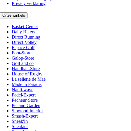
Privacy verklaring
Onze winkels
Basket-Center
Daily Bikers
Direct Running
Direct-Volley
Espace Golf
Foot-Store
Galop-Store
Golf and co
Handball-Store
House of Rugby
La sellerie de Maé
Made in Paradis
Nauti-wave
Padel-Expert
Pecheur-Store
Pet and Garden
Slowood Interior
Smash-Expert
Sneak'In
Sneakids