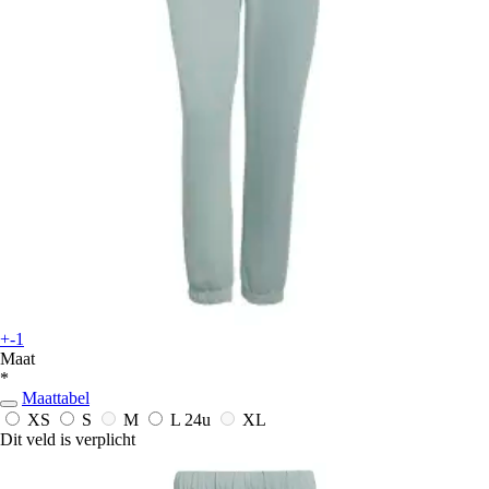
+-1
Maat
*
Maattabel
XS
S
M
L
24u
XL
Dit veld is verplicht