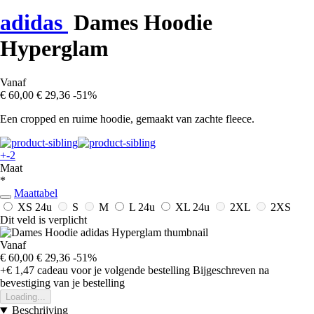
adidas
Dames Hoodie
Hyperglam
Vanaf
€ 60,00
€ 29,36
-51%
Een cropped en ruime hoodie, gemaakt van zachte fleece.
+-2
Maat
*
Maattabel
XS
24u
S
M
L
24u
XL
24u
2XL
2XS
Dit veld is verplicht
Vanaf
€ 60,00
€ 29,36
-51%
+€ 1,47
cadeau voor je volgende bestelling
Bijgeschreven na
bevestiging van je bestelling
Loading...
Beschrijving