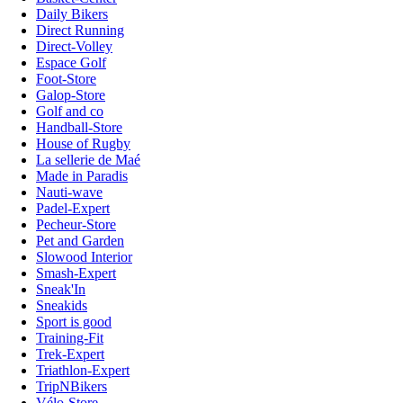
Daily Bikers
Direct Running
Direct-Volley
Espace Golf
Foot-Store
Galop-Store
Golf and co
Handball-Store
House of Rugby
La sellerie de Maé
Made in Paradis
Nauti-wave
Padel-Expert
Pecheur-Store
Pet and Garden
Slowood Interior
Smash-Expert
Sneak'In
Sneakids
Sport is good
Training-Fit
Trek-Expert
Triathlon-Expert
TripNBikers
Vélo-Store