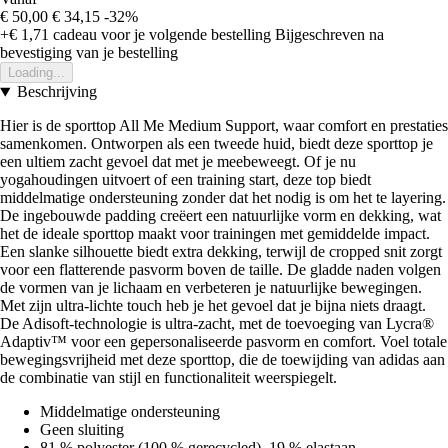
€ 50,00
€ 34,15
-32%
+€ 1,71
cadeau voor je volgende bestelling
Bijgeschreven na
bevestiging van je bestelling
Loading...
Beschrijving
Hier is de sporttop All Me Medium Support, waar comfort en prestaties
samenkomen. Ontworpen als een tweede huid, biedt deze sporttop je
een ultiem zacht gevoel dat met je meebeweegt. Of je nu
yogahoudingen uitvoert of een training start, deze top biedt
middelmatige ondersteuning zonder dat het nodig is om het te layering.
De ingebouwde padding creëert een natuurlijke vorm en dekking, wat
het de ideale sporttop maakt voor trainingen met gemiddelde impact.
Een slanke silhouette biedt extra dekking, terwijl de cropped snit zorgt
voor een flatterende pasvorm boven de taille. De gladde naden volgen
de vormen van je lichaam en verbeteren je natuurlijke bewegingen.
Met zijn ultra-lichte touch heb je het gevoel dat je bijna niets draagt.
De Adisoft-technologie is ultra-zacht, met de toevoeging van Lycra®
Adaptiv™ voor een gepersonaliseerde pasvorm en comfort. Voel totale
bewegingsvrijheid met deze sporttop, die de toewijding van adidas aan
de combinatie van stijl en functionaliteit weerspiegelt.
Middelmatige ondersteuning
Geen sluiting
81 % polyester (100 % gerecycled), 19 % elastaan