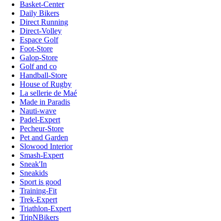
Basket-Center
Daily Bikers
Direct Running
Direct-Volley
Espace Golf
Foot-Store
Galop-Store
Golf and co
Handball-Store
House of Rugby
La sellerie de Maé
Made in Paradis
Nauti-wave
Padel-Expert
Pecheur-Store
Pet and Garden
Slowood Interior
Smash-Expert
Sneak'In
Sneakids
Sport is good
Training-Fit
Trek-Expert
Triathlon-Expert
TripNBikers