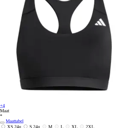
+4
Maat
*
Maattabel
XS
24u
S
24u
M
L
XL
2XL