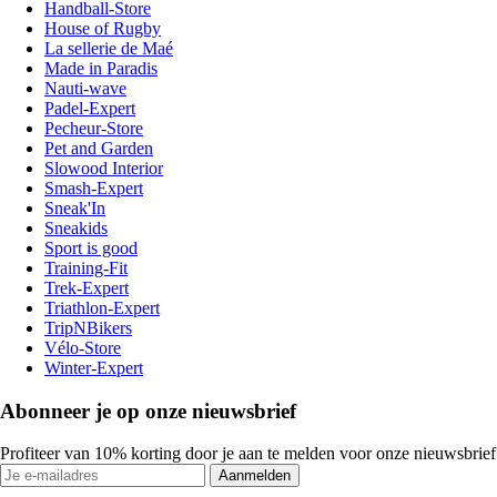
Handball-Store
House of Rugby
La sellerie de Maé
Made in Paradis
Nauti-wave
Padel-Expert
Pecheur-Store
Pet and Garden
Slowood Interior
Smash-Expert
Sneak'In
Sneakids
Sport is good
Training-Fit
Trek-Expert
Triathlon-Expert
TripNBikers
Vélo-Store
Winter-Expert
Abonneer je op onze nieuwsbrief
Profiteer van 10% korting door je aan te melden voor onze nieuwsbrief
Aanmelden