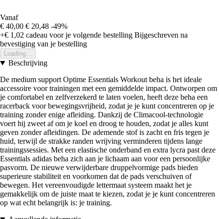
Vanaf
€ 40,00
€ 20,48
-49%
+€ 1,02
cadeau voor je volgende bestelling
Bijgeschreven na
bevestiging van je bestelling
Loading...
Beschrijving
De medium support Optime Essentials Workout beha is het ideale
accessoire voor trainingen met een gemiddelde impact. Ontworpen om
je comfortabel en zelfverzekerd te laten voelen, heeft deze beha een
racerback voor bewegingsvrijheid, zodat je je kunt concentreren op je
training zonder enige afleiding. Dankzij de Climacool-technologie
voert hij zweet af om je koel en droog te houden, zodat je alles kunt
geven zonder afleidingen. De ademende stof is zacht en fris tegen je
huid, terwijl de strakke randen wrijving verminderen tijdens lange
trainingssessies. Met een elastische onderband en extra lycra past deze
Essentials adidas beha zich aan je lichaam aan voor een persoonlijke
pasvorm. De nieuwe verwijderbare druppelvormige pads bieden
superieure stabiliteit en voorkomen dat de pads verschuiven of
bewegen. Het vereenvoudigde lettermaat systeem maakt het je
gemakkelijk om de juiste maat te kiezen, zodat je je kunt concentreren
op wat echt belangrijk is: je training.