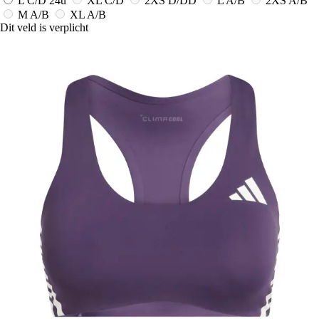
L C/D
24u
XL C/D
2XS D/DD
L A/B
2XS A/B
M A/B
XL A/B
Dit veld is verplicht