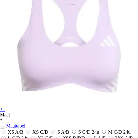
+1
Maat
*
Maattabel
XS A/B
XS C/D
S A/B
S C/D
24u
M C/D
24u