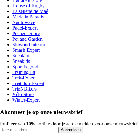
Handball-Store
House of Rugby
La sellerie de Maé
Made in Paradis
Nauti-wave
Padel-Expert
Pecheur-Store
Pet and Garden
Slowood Interior
Smash-Expert
Sneak'In
Sneakids
Sport is good
Training-Fit
Trek-Expert
Triathlon-Expert
TripNBikers
Vélo-Store
Winter-Expert
Abonneer je op onze nieuwsbrief
Profiteer van 10% korting door je aan te melden voor onze nieuwsbrief
Aanmelden