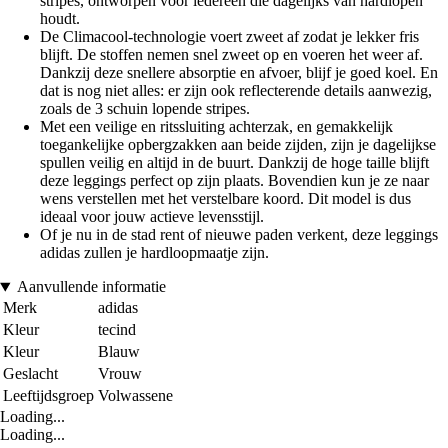
stripes, ontworpen voor iedereen die dagelijks van hardlopen
houdt.
De Climacool-technologie voert zweet af zodat je lekker fris
blijft. De stoffen nemen snel zweet op en voeren het weer af.
Dankzij deze snellere absorptie en afvoer, blijf je goed koel. En
dat is nog niet alles: er zijn ook reflecterende details aanwezig,
zoals de 3 schuin lopende stripes.
Met een veilige en ritssluiting achterzak, en gemakkelijk
toegankelijke opbergzakken aan beide zijden, zijn je dagelijkse
spullen veilig en altijd in de buurt. Dankzij de hoge taille blijft
deze leggings perfect op zijn plaats. Bovendien kun je ze naar
wens verstellen met het verstelbare koord. Dit model is dus
ideaal voor jouw actieve levensstijl.
Of je nu in de stad rent of nieuwe paden verkent, deze leggings
adidas zullen je hardloopmaatje zijn.
Aanvullende informatie
Merk
adidas
Kleur
tecind
Kleur
Blauw
Geslacht
Vrouw
Leeftijdsgroep
Volwassene
Loading...
Loading...