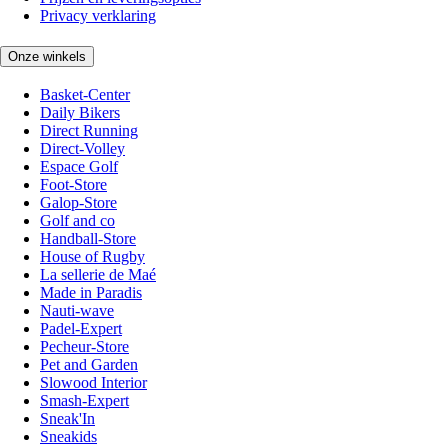
Privacy verklaring
Onze winkels
Basket-Center
Daily Bikers
Direct Running
Direct-Volley
Espace Golf
Foot-Store
Galop-Store
Golf and co
Handball-Store
House of Rugby
La sellerie de Maé
Made in Paradis
Nauti-wave
Padel-Expert
Pecheur-Store
Pet and Garden
Slowood Interior
Smash-Expert
Sneak'In
Sneakids