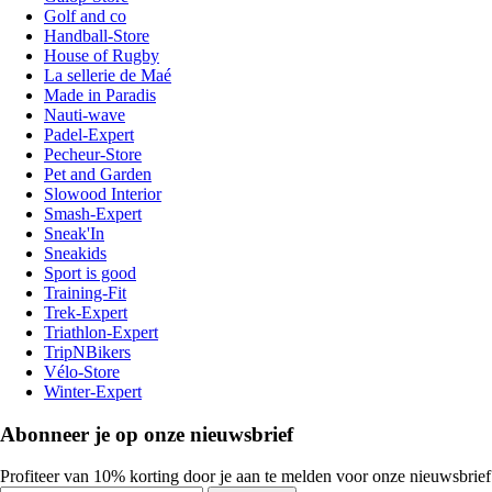
Golf and co
Handball-Store
House of Rugby
La sellerie de Maé
Made in Paradis
Nauti-wave
Padel-Expert
Pecheur-Store
Pet and Garden
Slowood Interior
Smash-Expert
Sneak'In
Sneakids
Sport is good
Training-Fit
Trek-Expert
Triathlon-Expert
TripNBikers
Vélo-Store
Winter-Expert
Abonneer je op onze nieuwsbrief
Profiteer van 10% korting door je aan te melden voor onze nieuwsbrief