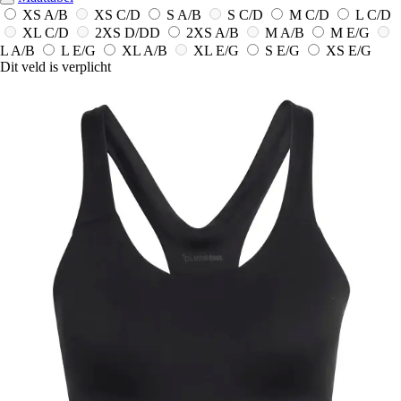
XS A/B
XS C/D
S A/B
S C/D
M C/D
L C/D
XL C/D
2XS D/DD
2XS A/B
M A/B
M E/G
L A/B
L E/G
XL A/B
XL E/G
S E/G
XS E/G
Dit veld is verplicht