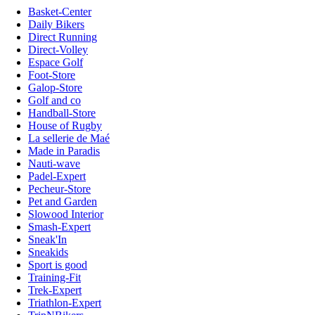
Basket-Center
Daily Bikers
Direct Running
Direct-Volley
Espace Golf
Foot-Store
Galop-Store
Golf and co
Handball-Store
House of Rugby
La sellerie de Maé
Made in Paradis
Nauti-wave
Padel-Expert
Pecheur-Store
Pet and Garden
Slowood Interior
Smash-Expert
Sneak'In
Sneakids
Sport is good
Training-Fit
Trek-Expert
Triathlon-Expert