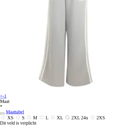
+-1
Maat
*
Maattabel
XS
S
M
L
XL
2XL
24u
2XS
Dit veld is verplicht