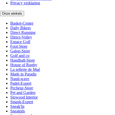
Privacy verklaring
Onze winkels
Basket-Center
Daily Bikers
Direct Running
Direct-Volley
Espace Golf
Foot-Store
Galop-Store
Golf and co
Handball-Store
House of Rugby
La sellerie de Maé
Made in Paradis
Nauti-wave
Padel-Expert
Pecheur-Store
Pet and Garden
Slowood Interior
Smash-Expert
Sneak'In
Sneakids