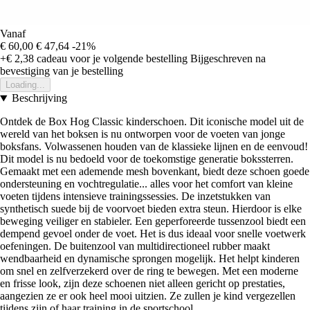
Vanaf
€ 60,00
€ 47,64
-21%
+€ 2,38
cadeau voor je volgende bestelling
Bijgeschreven na
bevestiging van je bestelling
Loading...
Beschrijving
Ontdek de Box Hog Classic kinderschoen. Dit iconische model uit de
wereld van het boksen is nu ontworpen voor de voeten van jonge
boksfans. Volwassenen houden van de klassieke lijnen en de eenvoud!
Dit model is nu bedoeld voor de toekomstige generatie bokssterren.
Gemaakt met een ademende mesh bovenkant, biedt deze schoen goede
ondersteuning en vochtregulatie... alles voor het comfort van kleine
voeten tijdens intensieve trainingssessies. De inzetstukken van
synthetisch suede bij de voorvoet bieden extra steun. Hierdoor is elke
beweging veiliger en stabieler. Een geperforeerde tussenzool biedt een
dempend gevoel onder de voet. Het is dus ideaal voor snelle voetwerk
oefeningen. De buitenzool van multidirectioneel rubber maakt
wendbaarheid en dynamische sprongen mogelijk. Het helpt kinderen
om snel en zelfverzekerd over de ring te bewegen. Met een moderne
en frisse look, zijn deze schoenen niet alleen gericht op prestaties,
aangezien ze er ook heel mooi uitzien. Ze zullen je kind vergezellen
tijdens zijn of haar training in de sportschool.