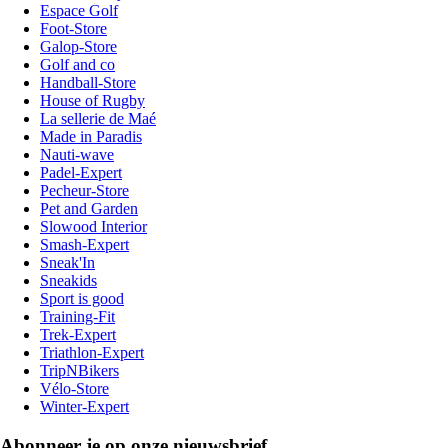
Espace Golf
Foot-Store
Galop-Store
Golf and co
Handball-Store
House of Rugby
La sellerie de Maé
Made in Paradis
Nauti-wave
Padel-Expert
Pecheur-Store
Pet and Garden
Slowood Interior
Smash-Expert
Sneak'In
Sneakids
Sport is good
Training-Fit
Trek-Expert
Triathlon-Expert
TripNBikers
Vélo-Store
Winter-Expert
Abonneer je op onze nieuwsbrief