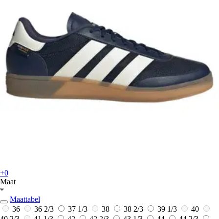
+0
Maat
*
Maattabel
36
36 2/3
37 1/3
38
38 2/3
39 1/3
40
40 2/3
41 1/3
42
42 2/3
43 1/3
44
44 2/3