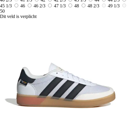
45 1/3
46
46 2/3
47 1/3
48
48 2/3
49 1/3
50
Dit veld is verplicht