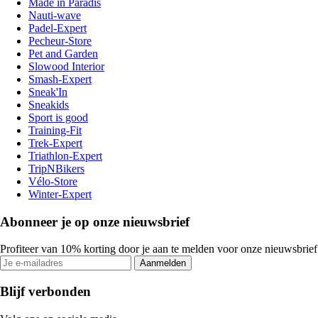
Made in Paradis
Nauti-wave
Padel-Expert
Pecheur-Store
Pet and Garden
Slowood Interior
Smash-Expert
Sneak'In
Sneakids
Sport is good
Training-Fit
Trek-Expert
Triathlon-Expert
TripNBikers
Vélo-Store
Winter-Expert
Abonneer je op onze nieuwsbrief
Profiteer van 10% korting door je aan te melden voor onze nieuwsbrief
Aanmelden
Blijf verbonden