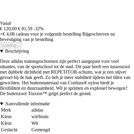
Vanaf
€ 120,00
€ 81,59
-32%
+€ 4,08
cadeau voor je volgende bestelling
Bijgeschreven na
bevestiging van je bestelling
Loading...
Beschrijving
Deze adidas trainingsschoenen zijn perfect aangepast voor veel
situaties, van de sportschool tot de stad. Dit paar heeft een tussenzool
met dubbele dichtheid met REPETITOR-schuim, wat je een stijver
gevoel bij de hak geeft. Zo heb je meer stabiliteit tijdens het tillen van
gewichten. Het buitenmateriaal van Cordura® nylon biedt je
flexibiliteit en duurzaamheid. Wil je sprinten en explosief bewegen?
De buitenzool Traxion™ grijpt perfect de grond.
Aanvullende informatie
Merk
adidas
Kleur
wit/bruin
Kleur
Wit
Geslacht
Gemengd