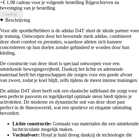
+€ 1,98
cadeau voor je volgende bestelling
Bijgeschreven na
bevestiging van je bestelling
Loading...
Beschrijving
Voor alle sportliefhebbers is de adidas D4T short de ideale partner voor
je training. Ontworpen door het beroemde merk adidas, combineert
deze short comfort en prestaties, waardoor atleten zich kunnen
concentreren op hun doelen zonder gehinderd te worden door hun
kleding.
De constructie van deze short is speciaal ontworpen voor een
uitstekende bewegingsvrijheid. Dankzij het lichte en ademende
materiaal heeft het eigenschappen die zorgen voor een goede afvoer
van zweet, zodat je koel blijft, zelfs tijdens de meest intense trainingen.
De adidas D4T short heeft ook een elastische tailleband die zorgt voor
een perfecte pasvorm en tegelijkertijd optimale steun biedt tijdens je
activiteiten. De moderne en dynamische snit van deze short past
perfect in de fitnesswereld, wat een sportieve en elegante uitstraling
bevordert.
Lichte constructie:
Gemaakt van materialen die een uitstekende
luchtcirculatie mogelijk maken.
Vochtafvoer:
Houd je huid droog dankzij de technologie die