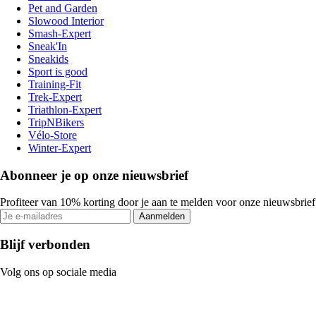
Pet and Garden
Slowood Interior
Smash-Expert
Sneak'In
Sneakids
Sport is good
Training-Fit
Trek-Expert
Triathlon-Expert
TripNBikers
Vélo-Store
Winter-Expert
Abonneer je op onze nieuwsbrief
Profiteer van 10% korting door je aan te melden voor onze nieuwsbrief
Aanmelden
Blijf verbonden
Volg ons op sociale media