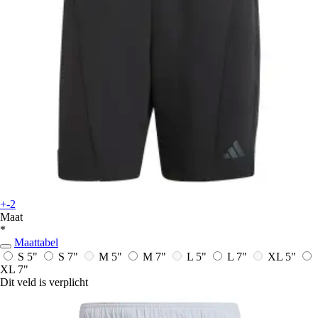
+-2
Maat
*
Maattabel
S 5"
S 7"
M 5"
M 7"
L 5"
L 7"
XL 5"
XL 7"
Dit veld is verplicht