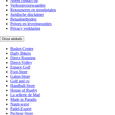
Neem contact op
Verkoopvoorwaarden
Retourneren en terugbetalen
Juridische disclaimer
Betaalmethoden
Prijzen en leveringsopties
Privacy verklaring
Onze winkels
Basket-Center
Daily Bikers
Direct Running
Direct-Volley
Espace Golf
Foot-Store
Galop-Store
Golf and co
Handball-Store
House of Rugby
La sellerie de Maé
Made in Paradis
Nauti-wave
Padel-Expert
Pecheur-Store