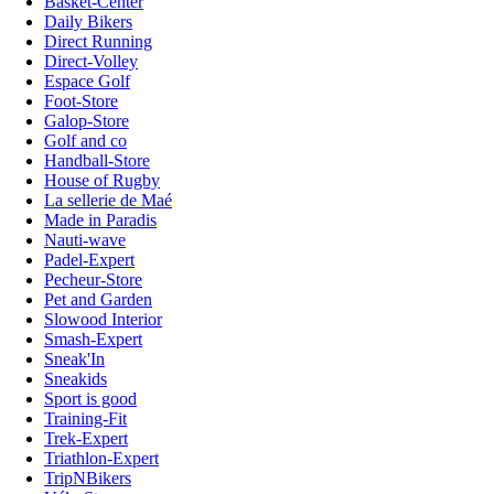
Basket-Center
Daily Bikers
Direct Running
Direct-Volley
Espace Golf
Foot-Store
Galop-Store
Golf and co
Handball-Store
House of Rugby
La sellerie de Maé
Made in Paradis
Nauti-wave
Padel-Expert
Pecheur-Store
Pet and Garden
Slowood Interior
Smash-Expert
Sneak'In
Sneakids
Sport is good
Training-Fit
Trek-Expert
Triathlon-Expert
TripNBikers