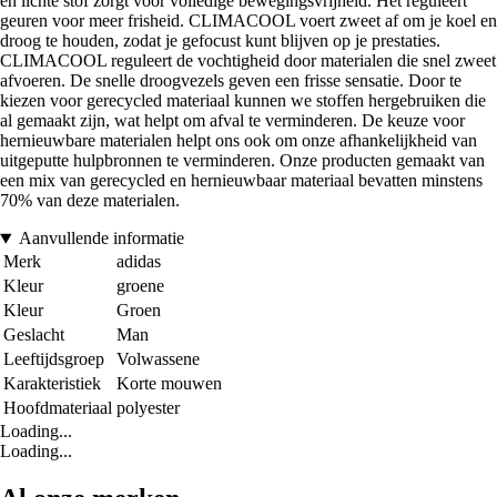
en lichte stof zorgt voor volledige bewegingsvrijheid. Het reguleert
geuren voor meer frisheid. CLIMACOOL voert zweet af om je koel en
droog te houden, zodat je gefocust kunt blijven op je prestaties.
CLIMACOOL reguleert de vochtigheid door materialen die snel zweet
afvoeren. De snelle droogvezels geven een frisse sensatie. Door te
kiezen voor gerecycled materiaal kunnen we stoffen hergebruiken die
al gemaakt zijn, wat helpt om afval te verminderen. De keuze voor
hernieuwbare materialen helpt ons ook om onze afhankelijkheid van
uitgeputte hulpbronnen te verminderen. Onze producten gemaakt van
een mix van gerecycled en hernieuwbaar materiaal bevatten minstens
70% van deze materialen.
Aanvullende informatie
Merk
adidas
Kleur
groene
Kleur
Groen
Geslacht
Man
Leeftijdsgroep
Volwassene
Karakteristiek
Korte mouwen
Hoofdmateriaal
polyester
Loading...
Loading...