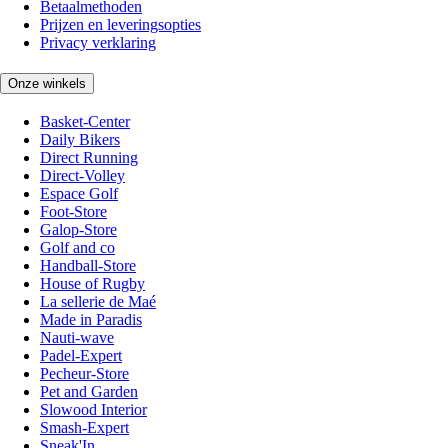
Betaalmethoden
Prijzen en leveringsopties
Privacy verklaring
Onze winkels
Basket-Center
Daily Bikers
Direct Running
Direct-Volley
Espace Golf
Foot-Store
Galop-Store
Golf and co
Handball-Store
House of Rugby
La sellerie de Maé
Made in Paradis
Nauti-wave
Padel-Expert
Pecheur-Store
Pet and Garden
Slowood Interior
Smash-Expert
Sneak'In