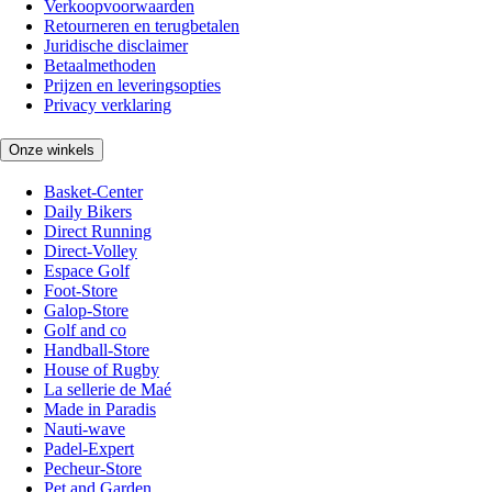
Verkoopvoorwaarden
Retourneren en terugbetalen
Juridische disclaimer
Betaalmethoden
Prijzen en leveringsopties
Privacy verklaring
Onze winkels
Basket-Center
Daily Bikers
Direct Running
Direct-Volley
Espace Golf
Foot-Store
Galop-Store
Golf and co
Handball-Store
House of Rugby
La sellerie de Maé
Made in Paradis
Nauti-wave
Padel-Expert
Pecheur-Store
Pet and Garden