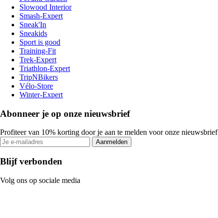
Slowood Interior
Smash-Expert
Sneak'In
Sneakids
Sport is good
Training-Fit
Trek-Expert
Triathlon-Expert
TripNBikers
Vélo-Store
Winter-Expert
Abonneer je op onze nieuwsbrief
Profiteer van 10% korting door je aan te melden voor onze nieuwsbrief
Aanmelden
Blijf verbonden
Volg ons op sociale media