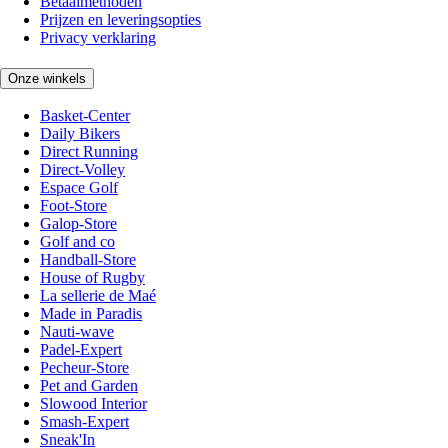
Betaalmethoden
Prijzen en leveringsopties
Privacy verklaring
Onze winkels
Basket-Center
Daily Bikers
Direct Running
Direct-Volley
Espace Golf
Foot-Store
Galop-Store
Golf and co
Handball-Store
House of Rugby
La sellerie de Maé
Made in Paradis
Nauti-wave
Padel-Expert
Pecheur-Store
Pet and Garden
Slowood Interior
Smash-Expert
Sneak'In