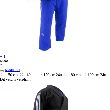
+-1
Maat
*
Maattabel
150 cm
160 cm
170 cm
24u
180 cm
190 cm
24u
Dit veld is verplicht