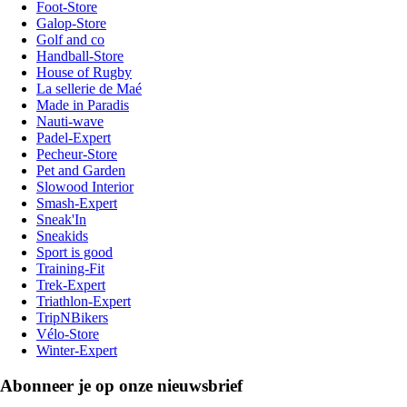
Foot-Store
Galop-Store
Golf and co
Handball-Store
House of Rugby
La sellerie de Maé
Made in Paradis
Nauti-wave
Padel-Expert
Pecheur-Store
Pet and Garden
Slowood Interior
Smash-Expert
Sneak'In
Sneakids
Sport is good
Training-Fit
Trek-Expert
Triathlon-Expert
TripNBikers
Vélo-Store
Winter-Expert
Abonneer je op onze nieuwsbrief