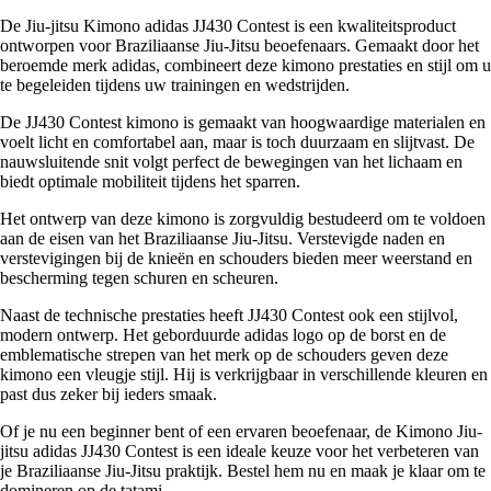
De Jiu-jitsu Kimono adidas JJ430 Contest is een kwaliteitsproduct
ontworpen voor Braziliaanse Jiu-Jitsu beoefenaars. Gemaakt door het
beroemde merk adidas, combineert deze kimono prestaties en stijl om u
te begeleiden tijdens uw trainingen en wedstrijden.
De JJ430 Contest kimono is gemaakt van hoogwaardige materialen en
voelt licht en comfortabel aan, maar is toch duurzaam en slijtvast. De
nauwsluitende snit volgt perfect de bewegingen van het lichaam en
biedt optimale mobiliteit tijdens het sparren.
Het ontwerp van deze kimono is zorgvuldig bestudeerd om te voldoen
aan de eisen van het Braziliaanse Jiu-Jitsu. Verstevigde naden en
verstevigingen bij de knieën en schouders bieden meer weerstand en
bescherming tegen schuren en scheuren.
Naast de technische prestaties heeft JJ430 Contest ook een stijlvol,
modern ontwerp. Het geborduurde adidas logo op de borst en de
emblematische strepen van het merk op de schouders geven deze
kimono een vleugje stijl. Hij is verkrijgbaar in verschillende kleuren en
past dus zeker bij ieders smaak.
Of je nu een beginner bent of een ervaren beoefenaar, de Kimono Jiu-
jitsu adidas JJ430 Contest is een ideale keuze voor het verbeteren van
je Braziliaanse Jiu-Jitsu praktijk. Bestel hem nu en maak je klaar om te
domineren op de tatami.