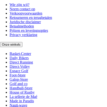
Wie zijn wij?
Neem contact op
Verkoopvoorwaarden
Retourneren en terugbetalen
Juridische disclaimer
Betaalmethoden
Prijzen en leveringsopties
Privacy verklaring
Onze winkels
Basket-Center
Daily Bikers
Direct Running
Direct-Volley
Espace Golf
Foot-Store
Galop-Store
Golf and co
Handball-Store
House of Rugby
La sellerie de Maé
Made in Paradis
Nauti-wave