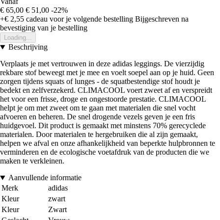
Vanaf
€ 65,00
€ 51,00
-22%
+€ 2,55
cadeau voor je volgende bestelling
Bijgeschreven na
bevestiging van je bestelling
Loading...
Beschrijving
Verplaats je met vertrouwen in deze adidas leggings. De vierzijdig
rekbare stof beweegt met je mee en voelt soepel aan op je huid. Geen
zorgen tijdens squats of lunges - de squatbestendige stof houdt je
bedekt en zelfverzekerd. CLIMACOOL voert zweet af en verspreidt
het voor een frisse, droge en ongestoorde prestatie. CLIMACOOL
helpt je om met zweet om te gaan met materialen die snel vocht
afvoeren en beheren. De snel drogende vezels geven je een fris
huidgevoel. Dit product is gemaakt met minstens 70% gerecyclede
materialen. Door materialen te hergebruiken die al zijn gemaakt,
helpen we afval en onze afhankelijkheid van beperkte hulpbronnen te
verminderen en de ecologische voetafdruk van de producten die we
maken te verkleinen.
Aanvullende informatie
Merk
adidas
Kleur
zwart
Kleur
Zwart