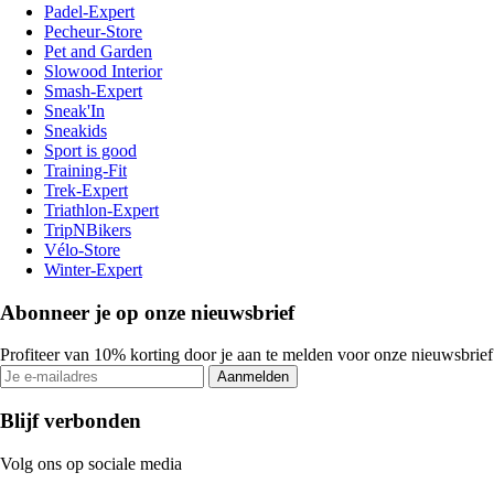
Padel-Expert
Pecheur-Store
Pet and Garden
Slowood Interior
Smash-Expert
Sneak'In
Sneakids
Sport is good
Training-Fit
Trek-Expert
Triathlon-Expert
TripNBikers
Vélo-Store
Winter-Expert
Abonneer je op onze nieuwsbrief
Profiteer van 10% korting door je aan te melden voor onze nieuwsbrief
Aanmelden
Blijf verbonden
Volg ons op sociale media