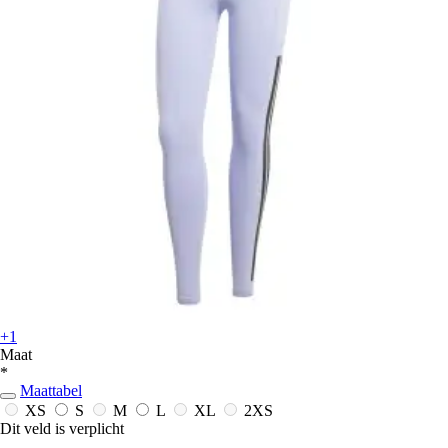
+1
Maat
*
Maattabel
XS
S
M
L
XL
2XS
Dit veld is verplicht