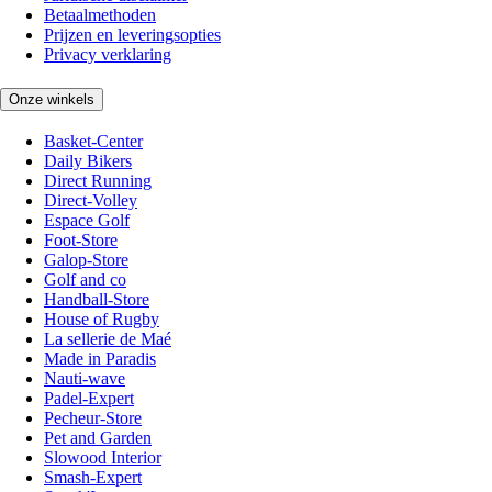
Betaalmethoden
Prijzen en leveringsopties
Privacy verklaring
Onze winkels
Basket-Center
Daily Bikers
Direct Running
Direct-Volley
Espace Golf
Foot-Store
Galop-Store
Golf and co
Handball-Store
House of Rugby
La sellerie de Maé
Made in Paradis
Nauti-wave
Padel-Expert
Pecheur-Store
Pet and Garden
Slowood Interior
Smash-Expert