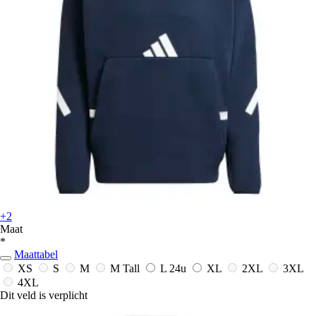
+2
Maat
*
Maattabel
XS
S
M
M Tall
L
24u
XL
2XL
3XL
4XL
Dit veld is verplicht