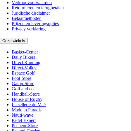
Verkoopvoorwaarden
Retourneren en terugbetalen
Juridische disclaimer
Betaalmethoden
Prijzen en leveringsopties
Privacy verklaring
Onze winkels
Basket-Center
Daily Bikers
Direct Running
Direct-Volley
Espace Golf
Foot-Store
Galop-Store
Golf and co
Handball-Store
House of Rugby
La sellerie de Maé
Made in Paradis
Nauti-wave
Padel-Expert
Pecheur-Store
Pet and Garden