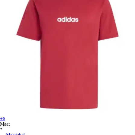
+6
Maat
*
Maattabel