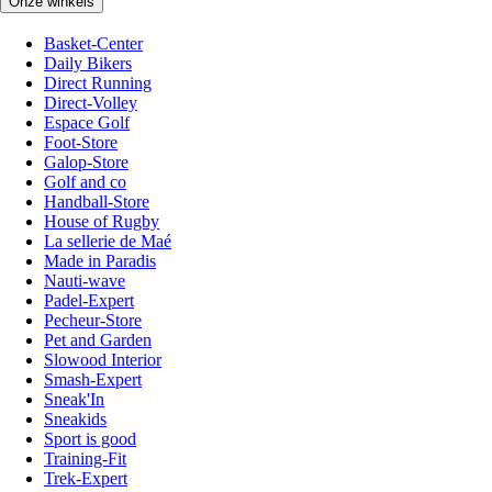
Onze winkels
Basket-Center
Daily Bikers
Direct Running
Direct-Volley
Espace Golf
Foot-Store
Galop-Store
Golf and co
Handball-Store
House of Rugby
La sellerie de Maé
Made in Paradis
Nauti-wave
Padel-Expert
Pecheur-Store
Pet and Garden
Slowood Interior
Smash-Expert
Sneak'In
Sneakids
Sport is good
Training-Fit
Trek-Expert