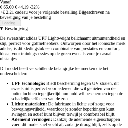
Vanaf
€ 65,00
€ 44,19
-32%
+€ 2,21
cadeau voor je volgende bestelling
Bijgeschreven na
bevestiging van je bestelling
Loading...
Beschrijving
De sweatshirt adidas UPF Lightweight belichaamt uitmuntendheid en
stijl, perfect voor golfliefhebbers. Ontworpen door het iconische merk
adidas, is dit kledingstuk een combinatie van prestaties en comfort,
ideaal voor trainingssessies op de green evenals voor je casual
uitstapjes.
Dit model heeft verschillende belangrijke kenmerken die het
onderscheiden:
UPF-technologie:
Biedt bescherming tegen UV-stralen, dit
sweatshirt is perfect voor iedereen die wil genieten van de
buitenlucht en tegelijkertijd hun huid wil beschermen tegen de
schadelijke effecten van de zon.
Lichte materialen:
De fabricage in lichte stof zorgt voor
bewegingsvrijheid, waardoor je zonder beperkingen kunt
swingen en actief kunt blijven terwijl je comfortabel blijft.
Ademend vermogen:
Dankzij de ademende eigenschappen
voert dit model snel vocht af, zodat je droog blijft, zelfs op de