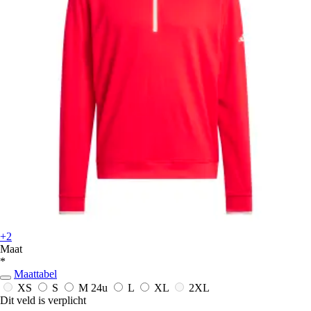
+2
Maat
*
Maattabel
XS
S
M
24u
L
XL
2XL
Dit veld is verplicht