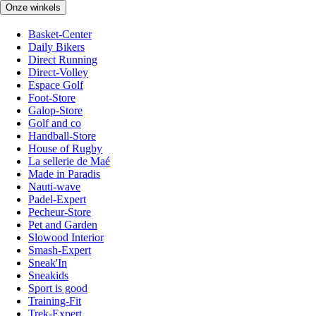
Onze winkels
Basket-Center
Daily Bikers
Direct Running
Direct-Volley
Espace Golf
Foot-Store
Galop-Store
Golf and co
Handball-Store
House of Rugby
La sellerie de Maé
Made in Paradis
Nauti-wave
Padel-Expert
Pecheur-Store
Pet and Garden
Slowood Interior
Smash-Expert
Sneak'In
Sneakids
Sport is good
Training-Fit
Trek-Expert