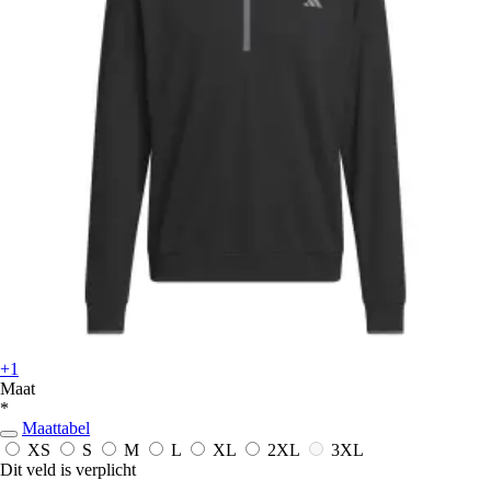
+1
Maat
*
Maattabel
XS
S
M
L
XL
2XL
3XL
Dit veld is verplicht