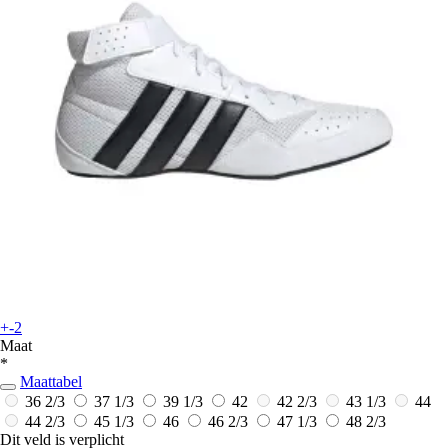
+-2
Maat
*
Maattabel
36 2/3
37 1/3
39 1/3
42
42 2/3
43 1/3
44
44 2/3
45 1/3
46
46 2/3
47 1/3
48 2/3
Dit veld is verplicht