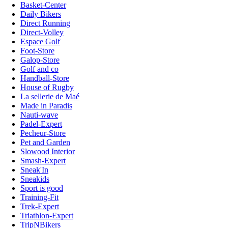
Basket-Center
Daily Bikers
Direct Running
Direct-Volley
Espace Golf
Foot-Store
Galop-Store
Golf and co
Handball-Store
House of Rugby
La sellerie de Maé
Made in Paradis
Nauti-wave
Padel-Expert
Pecheur-Store
Pet and Garden
Slowood Interior
Smash-Expert
Sneak'In
Sneakids
Sport is good
Training-Fit
Trek-Expert
Triathlon-Expert
TripNBikers