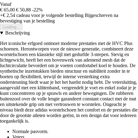
Vanaf
€ 65,00
€ 50,88
-22%
+€ 2,54
cadeau voor je volgende bestelling
Bijgeschreven na
bevestiging van je bestelling
Loading...
Beschrijving
Het iconische erfgoed ontmoet moderne prestaties met de HVC Plus
schoenen. Herontworpen voor de nieuwe generatie, combineert deze
worstelschoen een klassieke stijl met gedurfde 3-strepen. Stevig en
lichtgewicht, heeft het een bovenwerk van ademend mesh dat de
luchtcirculatie bevordert om je voeten comfortabel koel te houden. De
synthetische inzetstukken bieden structuur en stabiliteit zonder in te
boeten op flexibiliteit, terwijl de interne versterking extra
ondersteuning biedt waar je het het hardst nodig hebt. De vetersluiting,
aangevuld met een klittenband, vergrendelt je voet en enkel zodat je je
kunt concentreren op je sprawls en andere bewegingen. De rubberen
buitenzool over de volle lengte garandeert constant contact met de mat
en uitstekende grip om met vertrouwen te worstelen. Ongeacht je
niveau biedt deze adidas worstelschoen het comfort en de prestaties die
door de grootste atleten worden geëist, in een design dat voor iedereen
toegankelijk is.
Normale pasvorm.
Veters.