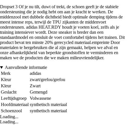
Dropset 3 Of je nu tilt, duwt of trekt, de schoen geeft je de stabiele
ondersteuning die je nodig hebt om aan je kracht te werken. De
middenzool met dubbele dichtheid biedt optimale demping tijdens de
meest intense reps, terwijl de TPU zijkanten de middenvoet
ondersteunen. adidas HEAT.RDY houdt je voeten koel, zelfs als je
training intensiever wordt. Deze sneaker is breder dan een
standaardmodel en omsluit de voet comfortabel tijdens het trainen. Dit
product bevat ten minste 20% gerecycled materiaal.empreinte Door
materialen te hergebruiken die al zijn gemaakt, helpen we afval en
onze afhankelijkheid van beperkte grondstoffen te verminderen en
maken we de producten die we maken milieuvriendelijker.
Aanvullende informatie
Merk
adidas
Kleur
zwart/grefou/grefou
Kleur
Zwart
Geslacht
Gemengd
Leeftijdsgroep
Volwassene
Hoofdmateriaal
synthetisch materiaal
Schoenzool
synthetisch materiaal
Loading...
Loading...