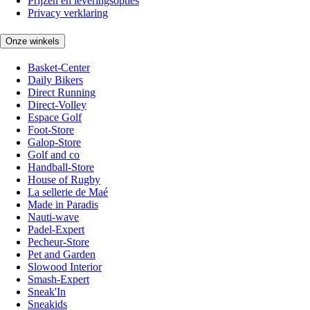
Prijzen en leveringsopties
Privacy verklaring
Onze winkels
Basket-Center
Daily Bikers
Direct Running
Direct-Volley
Espace Golf
Foot-Store
Galop-Store
Golf and co
Handball-Store
House of Rugby
La sellerie de Maé
Made in Paradis
Nauti-wave
Padel-Expert
Pecheur-Store
Pet and Garden
Slowood Interior
Smash-Expert
Sneak'In
Sneakids