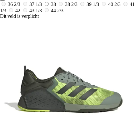
36 2/3
37 1/3
38
38 2/3
39 1/3
40 2/3
41
1/3
42
43 1/3
44 2/3
Dit veld is verplicht