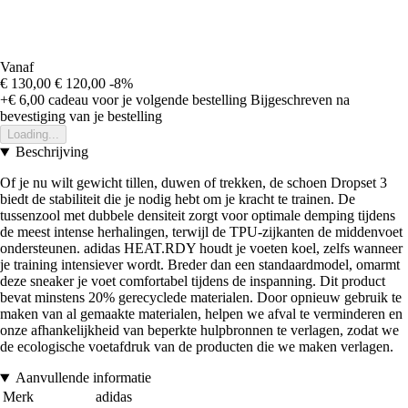
Vanaf
€ 130,00
€ 120,00
-8%
+€ 6,00
cadeau voor je volgende bestelling
Bijgeschreven na
bevestiging van je bestelling
Loading...
Beschrijving
Of je nu wilt gewicht tillen, duwen of trekken, de schoen Dropset 3
biedt de stabiliteit die je nodig hebt om je kracht te trainen. De
tussenzool met dubbele densiteit zorgt voor optimale demping tijdens
de meest intense herhalingen, terwijl de TPU-zijkanten de middenvoet
ondersteunen. adidas HEAT.RDY houdt je voeten koel, zelfs wanneer
je training intensiever wordt. Breder dan een standaardmodel, omarmt
deze sneaker je voet comfortabel tijdens de inspanning. Dit product
bevat minstens 20% gerecyclede materialen. Door opnieuw gebruik te
maken van al gemaakte materialen, helpen we afval te verminderen en
onze afhankelijkheid van beperkte hulpbronnen te verlagen, zodat we
de ecologische voetafdruk van de producten die we maken verlagen.
Aanvullende informatie
Merk
adidas