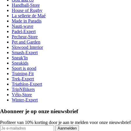
Handball-Store
House of Rugby
La sellerie de Maé
Made in Paradis
Nauti-wave
Padel-Expert
Pecheur-Store
Pet and Garden
Slowood Interior
Smash-Expert
Sneak'In
Sneakids
Sport is good
Training-Fit
Trek-Expert
Triathlon-Expert
TripNBikers
Vélo-Store
Winter-Expert
Abonneer je op onze nieuwsbrief
Profiteer van 10% korting door je aan te melden voor onze nieuwsbrief
Aanmelden