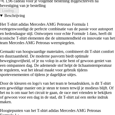
+€ 1,96
cadeau voor je volgende bestelling
Bijgeschreven na
bevestiging van je bestelling
Loading...
Beschrijving
Het T-shirt adidas Mercedes AMG Petronas Formula 1
vertegenwoordigt de perfecte combinatie van de passie voor autosport
en hedendaagse stijl. Ontworpen voor echte Formule 1-fans, heeft dit
iconische T-shirt elementen die de uitmuntendheid en innovatie van het
team Mercedes AMG Petronas weerspiegelen.
Gemaakt van hoogwaardige materialen, combineert dit T-shirt comfort
en duurzaamheid. De moderne pasvorm biedt optimale
bewegingsvrijheid, of je nu volop in actie bent of gewoon geniet van
een ontspannen dag. De ademende stof helpt de lichaamstemperatuur
te reguleren, wat het ideaal maakt voor gebruik tijdens
sportevenementen of tijdens je dagelijkse uitjes.
Door de kleuren en logo's van het team te benadrukken, is dit T-shirt
een geweldige manier om je steun te tonen terwijl je modieus blijft. Of
het nu is om naar het circuit te gaan, de race met vrienden te bekijken
of gewoon voor een dag in de stad, dit T-shirt zal een sterke indruk
maken.
Hoogtepunten van het T-shirt adidas Mercedes AMG Petronas