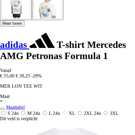
Meer tonen
adidas
T-shirt Mercedes
AMG Petronas Formula 1
Vanaf
€ 55,00
€ 39,25
-29%
MER LON TEE WIT
Maat
*
Maattabel
S
24u
M
24u
L
24u
XL
2XL
24u
3XL
Dit veld is verplicht