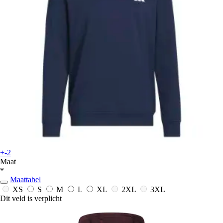
+-2
Maat
*
Maattabel
XS
S
M
L
XL
2XL
3XL
Dit veld is verplicht