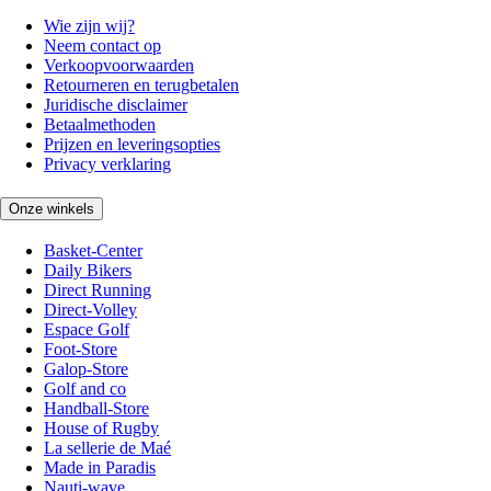
Wie zijn wij?
Neem contact op
Verkoopvoorwaarden
Retourneren en terugbetalen
Juridische disclaimer
Betaalmethoden
Prijzen en leveringsopties
Privacy verklaring
Onze winkels
Basket-Center
Daily Bikers
Direct Running
Direct-Volley
Espace Golf
Foot-Store
Galop-Store
Golf and co
Handball-Store
House of Rugby
La sellerie de Maé
Made in Paradis
Nauti-wave