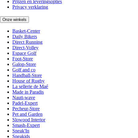
Prijzen en leveringsopties
Privacy verklaring
Onze winkels
Basket-Center
Daily Bikers
Direct Running
Direct-Volley
Espace Golf
Foot-Store
Galop-Store
Golf and co
Handball-Store
House of Rugby
La sellerie de Maé
Made in Paradis
Nauti-wave
Padel-Expert
Pecheur-Store
Pet and Garden
Slowood Interior
Smash-Expert
Sneak'In
Sneakids