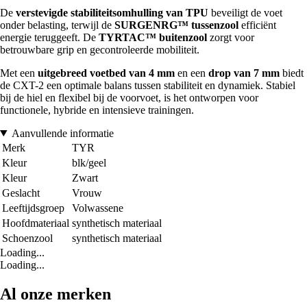
De
verstevigde stabiliteitsomhulling van TPU
beveiligt de voet
onder belasting, terwijl de
SURGENRG™ tussenzool
efficiënt
energie teruggeeft. De
TYRTAC™ buitenzool
zorgt voor
betrouwbare grip en gecontroleerde mobiliteit.
Met een
uitgebreed voetbed van 4 mm
en een
drop van 7 mm
biedt
de CXT-2 een optimale balans tussen stabiliteit en dynamiek. Stabiel
bij de hiel en flexibel bij de voorvoet, is het ontworpen voor
functionele, hybride en intensieve trainingen.
Aanvullende informatie
Merk
TYR
Kleur
blk/geel
Kleur
Zwart
Geslacht
Vrouw
Leeftijdsgroep
Volwassene
Hoofdmateriaal
synthetisch materiaal
Schoenzool
synthetisch materiaal
Loading...
Loading...
Al onze merken