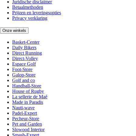
Juridische disclaimer
Betaalmethoden
Prijzen en leveringsopties
Privacy verklaring
Onze winkels
Basket-Center
Daily Bikers
Direct Running
Direct-Volley
Espace Golf
Foot-Store
Galop-Store
Golf and co
Handball-Store
House of Rugby
La sellerie de Maé
Made in Paradis
Nauti-wave
Padel-Expert
Pecheur-Store
Pet and Garden
Slowood Interior
Smash-Expert