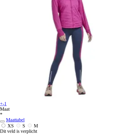
+-1
Maat
*
Maattabel
XS
S
M
Dit veld is verplicht