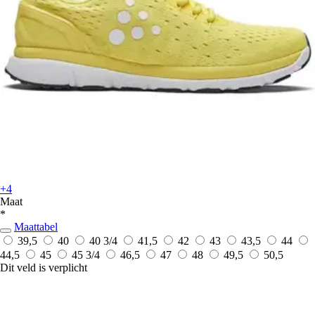
+4
Maat
*
Maattabel
39,5
40
40 3/4
41,5
42
43
43,5
44
44,5
45
45 3/4
46,5
47
48
49,5
50,5
Dit veld is verplicht