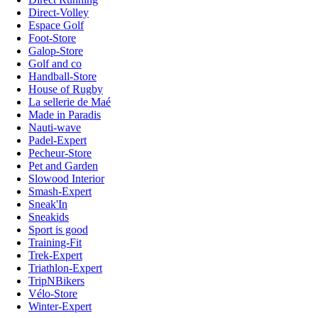
Direct-Volley
Espace Golf
Foot-Store
Galop-Store
Golf and co
Handball-Store
House of Rugby
La sellerie de Maé
Made in Paradis
Nauti-wave
Padel-Expert
Pecheur-Store
Pet and Garden
Slowood Interior
Smash-Expert
Sneak'In
Sneakids
Sport is good
Training-Fit
Trek-Expert
Triathlon-Expert
TripNBikers
Vélo-Store
Winter-Expert