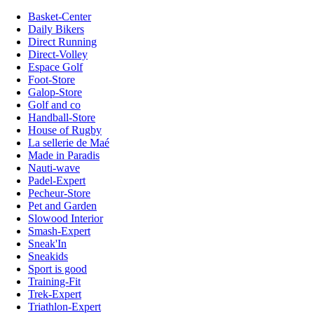
Basket-Center
Daily Bikers
Direct Running
Direct-Volley
Espace Golf
Foot-Store
Galop-Store
Golf and co
Handball-Store
House of Rugby
La sellerie de Maé
Made in Paradis
Nauti-wave
Padel-Expert
Pecheur-Store
Pet and Garden
Slowood Interior
Smash-Expert
Sneak'In
Sneakids
Sport is good
Training-Fit
Trek-Expert
Triathlon-Expert