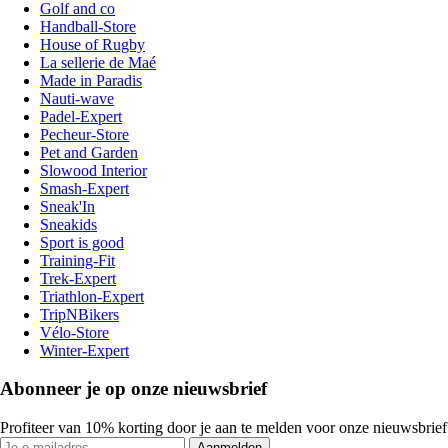
Golf and co
Handball-Store
House of Rugby
La sellerie de Maé
Made in Paradis
Nauti-wave
Padel-Expert
Pecheur-Store
Pet and Garden
Slowood Interior
Smash-Expert
Sneak'In
Sneakids
Sport is good
Training-Fit
Trek-Expert
Triathlon-Expert
TripNBikers
Vélo-Store
Winter-Expert
Abonneer je op onze nieuwsbrief
Profiteer van 10% korting door je aan te melden voor onze nieuwsbrief
Aanmelden