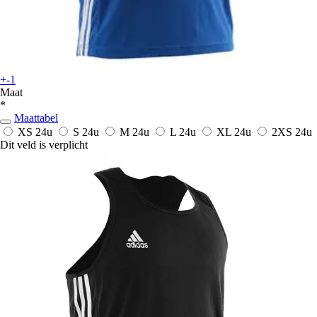
+-1
Maat
*
Maattabel
XS
24u
S
24u
M
24u
L
24u
XL
24u
2XS
24u
Dit veld is verplicht