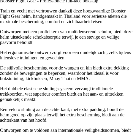
Booster Fight Gear - Professionele full-face bokskap
Train en vecht met vertrouwen dankzij deze hoogwaardige Booster
Fight Gear helm, handgemaakt in Thailand voor serieuze atleten die
maximale bescherming, comfort en zichtbaarheid eisen.
Ontworpen met een profielkern van multidenserend schuim, biedt deze
helm uitstekende schokabsorptie terwijl je een stevige en veilige
pasvorm behoudt.
Het ergonomische ontwerp zorgt voor een duidelijk zicht, zelfs tijdens
intensieve trainingen en gevechten.
De stijlvolle bescherming voor de wangen en kin biedt extra dekking
zonder de bewegingen te beperken, waardoor het ideaal is voor
bokstraining, kickboksen, Muay Thai en MMA.
Het dubbele elastische sluitingssysteem vervangt traditionele
trekkoorden, wat superieur comfort biedt en het aan- en uittrekken
gemakkelijk maakt.
Een velcro sluiting aan de achterkant, met extra padding, houdt de
helm goed op zijn plaats terwijl het extra bescherming biedt aan de
achterkant van het hoofd.
Ontworpen om te voldoen aan internationale veiligheidsnormen, biedt