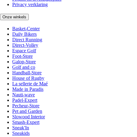
Privacy verklaring
Onze winkels
Basket-Center
Daily Bikers
Direct Running
Direct-Volley
Espace Golf
Foot-Store
Galop-Store
Golf and co
Handball-Store
House of Rugby
La sellerie de Maé
Made in Paradis
Nauti-wave
Padel-Expert
Pecheur-Store
Pet and Garden
Slowood Interior
Smash-Expert
Sneak'In
Sneakids