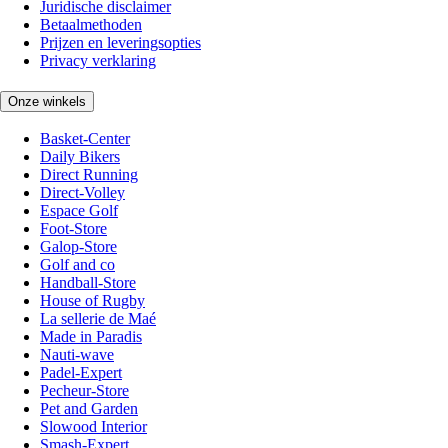
Juridische disclaimer
Betaalmethoden
Prijzen en leveringsopties
Privacy verklaring
Onze winkels
Basket-Center
Daily Bikers
Direct Running
Direct-Volley
Espace Golf
Foot-Store
Galop-Store
Golf and co
Handball-Store
House of Rugby
La sellerie de Maé
Made in Paradis
Nauti-wave
Padel-Expert
Pecheur-Store
Pet and Garden
Slowood Interior
Smash-Expert