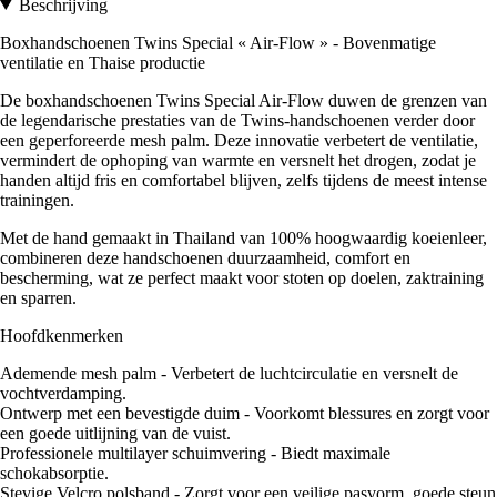
Beschrijving
Boxhandschoenen Twins Special « Air-Flow » - Bovenmatige
ventilatie en Thaise productie
De boxhandschoenen Twins Special Air-Flow duwen de grenzen van
de legendarische prestaties van de Twins-handschoenen verder door
een geperforeerde mesh palm. Deze innovatie verbetert de ventilatie,
vermindert de ophoping van warmte en versnelt het drogen, zodat je
handen altijd fris en comfortabel blijven, zelfs tijdens de meest intense
trainingen.
Met de hand gemaakt in Thailand van 100% hoogwaardig koeienleer,
combineren deze handschoenen duurzaamheid, comfort en
bescherming, wat ze perfect maakt voor stoten op doelen, zaktraining
en sparren.
Hoofdkenmerken
Ademende mesh palm - Verbetert de luchtcirculatie en versnelt de
vochtverdamping.
Ontwerp met een bevestigde duim - Voorkomt blessures en zorgt voor
een goede uitlijning van de vuist.
Professionele multilayer schuimvering - Biedt maximale
schokabsorptie.
Stevige Velcro polsband - Zorgt voor een veilige pasvorm, goede steun