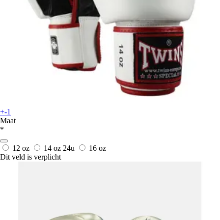
+-1
Maat
*
12 oz
14 oz
24u
16 oz
Dit veld is verplicht