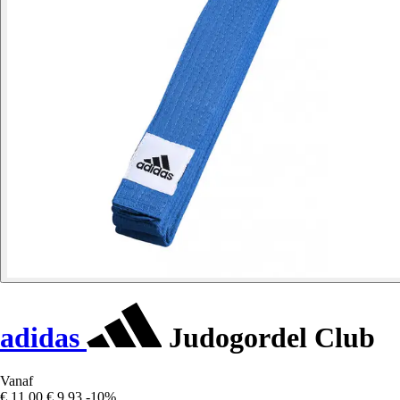
adidas
Judogordel Club
Vanaf
€ 11,00
€ 9,93
-10%