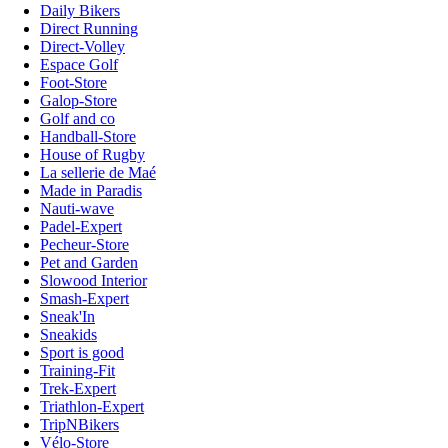
Daily Bikers
Direct Running
Direct-Volley
Espace Golf
Foot-Store
Galop-Store
Golf and co
Handball-Store
House of Rugby
La sellerie de Maé
Made in Paradis
Nauti-wave
Padel-Expert
Pecheur-Store
Pet and Garden
Slowood Interior
Smash-Expert
Sneak'In
Sneakids
Sport is good
Training-Fit
Trek-Expert
Triathlon-Expert
TripNBikers
Vélo-Store