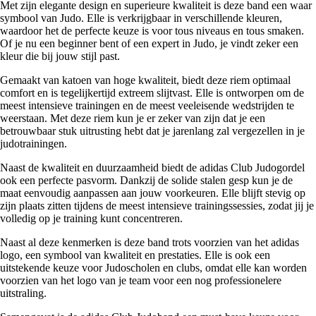
Met zijn elegante design en superieure kwaliteit is deze band een waar
symbool van Judo. Elle is verkrijgbaar in verschillende kleuren,
waardoor het de perfecte keuze is voor tous niveaus en tous smaken.
Of je nu een beginner bent of een expert in Judo, je vindt zeker een
kleur die bij jouw stijl past.
Gemaakt van katoen van hoge kwaliteit, biedt deze riem optimaal
comfort en is tegelijkertijd extreem slijtvast. Elle is ontworpen om de
meest intensieve trainingen en de meest veeleisende wedstrijden te
weerstaan. Met deze riem kun je er zeker van zijn dat je een
betrouwbaar stuk uitrusting hebt dat je jarenlang zal vergezellen in je
judotrainingen.
Naast de kwaliteit en duurzaamheid biedt de adidas Club Judogordel
ook een perfecte pasvorm. Dankzij de solide stalen gesp kun je de
maat eenvoudig aanpassen aan jouw voorkeuren. Elle blijft stevig op
zijn plaats zitten tijdens de meest intensieve trainingssessies, zodat jij je
volledig op je training kunt concentreren.
Naast al deze kenmerken is deze band trots voorzien van het adidas
logo, een symbool van kwaliteit en prestaties. Elle is ook een
uitstekende keuze voor Judoscholen en clubs, omdat elle kan worden
voorzien van het logo van je team voor een nog professionelere
uitstraling.