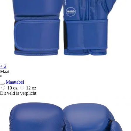
+-2
Maat
*
Maattabel
10 oz
12 oz
Dit veld is verplicht