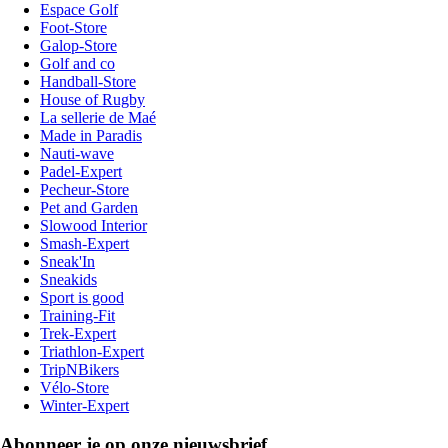
Espace Golf
Foot-Store
Galop-Store
Golf and co
Handball-Store
House of Rugby
La sellerie de Maé
Made in Paradis
Nauti-wave
Padel-Expert
Pecheur-Store
Pet and Garden
Slowood Interior
Smash-Expert
Sneak'In
Sneakids
Sport is good
Training-Fit
Trek-Expert
Triathlon-Expert
TripNBikers
Vélo-Store
Winter-Expert
Abonneer je op onze nieuwsbrief