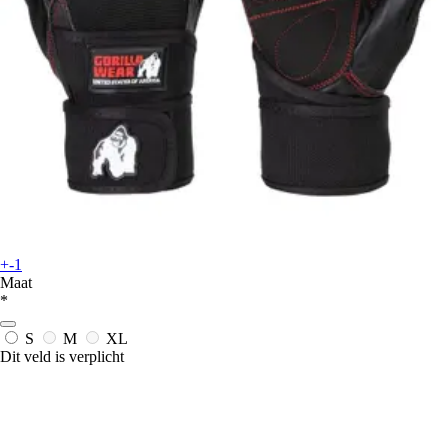
+-1
Maat
*
S
M
XL
Dit veld is verplicht