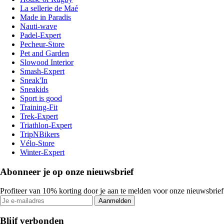
La sellerie de Maé
Made in Paradis
Nauti-wave
Padel-Expert
Pecheur-Store
Pet and Garden
Slowood Interior
Smash-Expert
Sneak'In
Sneakids
Sport is good
Training-Fit
Trek-Expert
Triathlon-Expert
TripNBikers
Vélo-Store
Winter-Expert
Abonneer je op onze nieuwsbrief
Profiteer van 10% korting door je aan te melden voor onze nieuwsbrief
Aanmelden
Blijf verbonden