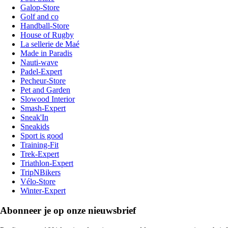
Galop-Store
Golf and co
Handball-Store
House of Rugby
La sellerie de Maé
Made in Paradis
Nauti-wave
Padel-Expert
Pecheur-Store
Pet and Garden
Slowood Interior
Smash-Expert
Sneak'In
Sneakids
Sport is good
Training-Fit
Trek-Expert
Triathlon-Expert
TripNBikers
Vélo-Store
Winter-Expert
Abonneer je op onze nieuwsbrief