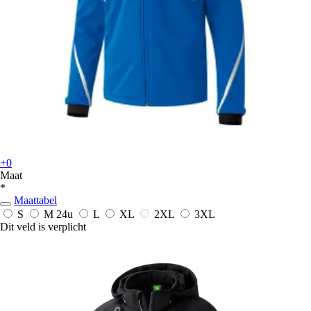
+0
Maat
*
Maattabel
S
M
24u
L
XL
2XL
3XL
Dit veld is verplicht