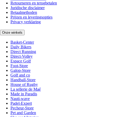
Retourneren en terugbetalen
Juridische disclaimer
Betaalmethoden
Prijzen en leveringsopties
Privacy verklaring
Onze winkels
Basket-Center
Daily Bikers
Direct Running
Direct-Volley
Espace Golf
Foot-Store
Galop-Store
Golf and co
Handball-Store
House of Rugby
La sellerie de Maé
Made in Paradis
Nauti-wave
Padel-Expert
Pecheur-Store
Pet and Garden