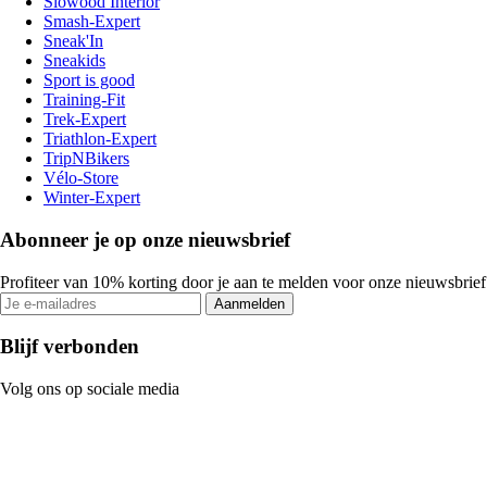
Slowood Interior
Smash-Expert
Sneak'In
Sneakids
Sport is good
Training-Fit
Trek-Expert
Triathlon-Expert
TripNBikers
Vélo-Store
Winter-Expert
Abonneer je op onze nieuwsbrief
Profiteer van 10% korting door je aan te melden voor onze nieuwsbrief
Aanmelden
Blijf verbonden
Volg ons op sociale media