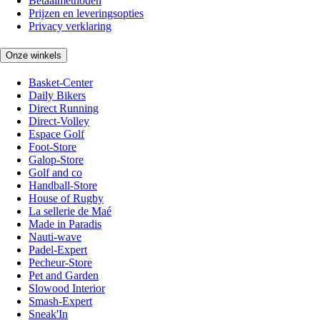
Betaalmethoden
Prijzen en leveringsopties
Privacy verklaring
Onze winkels
Basket-Center
Daily Bikers
Direct Running
Direct-Volley
Espace Golf
Foot-Store
Galop-Store
Golf and co
Handball-Store
House of Rugby
La sellerie de Maé
Made in Paradis
Nauti-wave
Padel-Expert
Pecheur-Store
Pet and Garden
Slowood Interior
Smash-Expert
Sneak'In