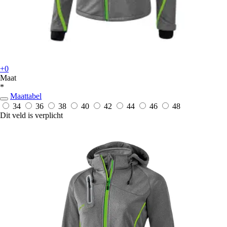
+0
Maat
*
Maattabel
34
36
38
40
42
44
46
48
Dit veld is verplicht