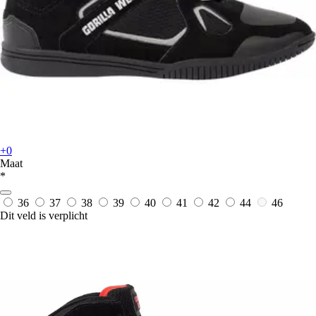
+0
Maat
*
36
37
38
39
40
41
42
44
46
Dit veld is verplicht