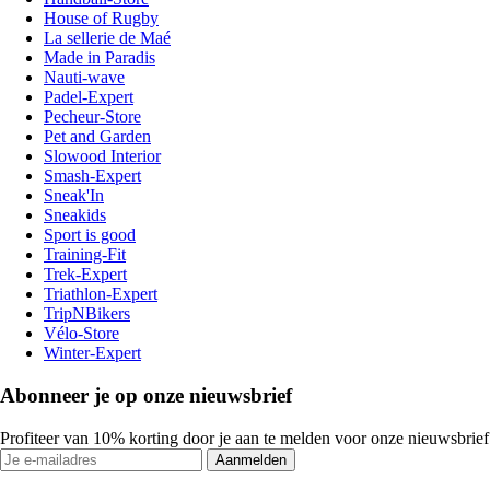
House of Rugby
La sellerie de Maé
Made in Paradis
Nauti-wave
Padel-Expert
Pecheur-Store
Pet and Garden
Slowood Interior
Smash-Expert
Sneak'In
Sneakids
Sport is good
Training-Fit
Trek-Expert
Triathlon-Expert
TripNBikers
Vélo-Store
Winter-Expert
Abonneer je op onze nieuwsbrief
Profiteer van 10% korting door je aan te melden voor onze nieuwsbrief
Aanmelden