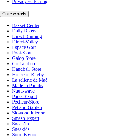
Privacy verklaring
Onze winkels
Basket-Center
Daily Bikers
Direct Running
Direct-Volley
Espace Golf
Foot-Store
Galop-Store
Golf and co
Handball-Store
House of Rugby
La sellerie de Maé
Made in Paradis
Nauti-wave
Padel-Expert
Pecheur-Store
Pet and Garden
Slowood Interior
Smash-Expert
Sneak'In
Sneakids
Sport is good