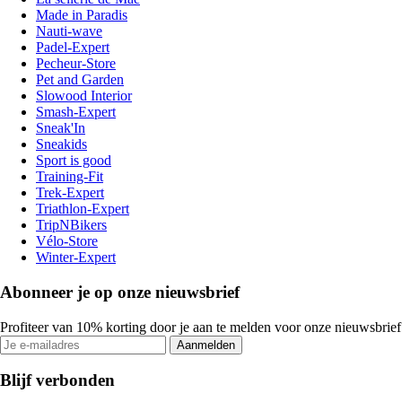
Made in Paradis
Nauti-wave
Padel-Expert
Pecheur-Store
Pet and Garden
Slowood Interior
Smash-Expert
Sneak'In
Sneakids
Sport is good
Training-Fit
Trek-Expert
Triathlon-Expert
TripNBikers
Vélo-Store
Winter-Expert
Abonneer je op onze nieuwsbrief
Profiteer van 10% korting door je aan te melden voor onze nieuwsbrief
Aanmelden
Blijf verbonden