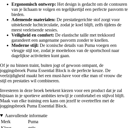
Ergonomisch ontwerp:
Het design is gedacht om de contouren
van je lichaam te volgen en tegelijkertijd een perfecte pasvorm te
bieden.
Ademende materialen:
De prestatiegerichte stof zorgt voor
uitstekende luchtcirculatie, zodat je koel blijft, zelfs tijdens de
meest veeleisende sessies.
Veiligheid en comfort:
De elastische taille met trekkoord
garandeert een aangename pasvorm zonder te knellen.
Moderne stijl:
De iconische details van Puma voegen een
vleugje stijl toe, zodat je moeiteloos van de sportschool naar
dagelijkse activiteiten kunt gaan.
Of je nu binnen traint, buiten jogt of gewoon ontspant, de
joggingsbroek Puma Essential Block is de perfecte keuze. De
veelzijdigheid maakt het een must-have voor elke man of vrouw die
stijl en prestaties wil combineren.
Investeren in deze broek betekent kiezen voor een product dat je zal
bijstaan in je sportieve ambities terwijl je comfortabel en stijlvol blijft.
Maak van elke training een kans om jezelf te overtreffen met de
joggingsbroek Puma Essential Block.
Aanvullende informatie
Merk
Puma
Kleur
grijs