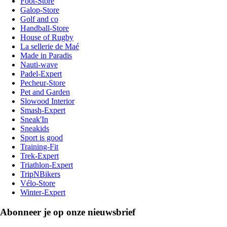
Foot-Store
Galop-Store
Golf and co
Handball-Store
House of Rugby
La sellerie de Maé
Made in Paradis
Nauti-wave
Padel-Expert
Pecheur-Store
Pet and Garden
Slowood Interior
Smash-Expert
Sneak'In
Sneakids
Sport is good
Training-Fit
Trek-Expert
Triathlon-Expert
TripNBikers
Vélo-Store
Winter-Expert
Abonneer je op onze nieuwsbrief