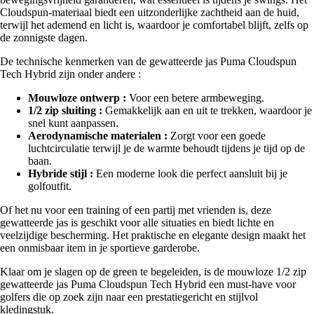
Cloudspun-materiaal biedt een uitzonderlijke zachtheid aan de huid,
terwijl het ademend en licht is, waardoor je comfortabel blijft, zelfs op
de zonnigste dagen.
De technische kenmerken van de gewatteerde jas Puma Cloudspun
Tech Hybrid zijn onder andere :
Mouwloze ontwerp :
Voor een betere armbeweging.
1/2 zip sluiting :
Gemakkelijk aan en uit te trekken, waardoor je
snel kunt aanpassen.
Aerodynamische materialen :
Zorgt voor een goede
luchtcirculatie terwijl je de warmte behoudt tijdens je tijd op de
baan.
Hybride stijl :
Een moderne look die perfect aansluit bij je
golfoutfit.
Of het nu voor een training of een partij met vrienden is, deze
gewatteerde jas is geschikt voor alle situaties en biedt lichte en
veelzijdige bescherming. Het praktische en elegante design maakt het
een onmisbaar item in je sportieve garderobe.
Klaar om je slagen op de green te begeleiden, is de mouwloze 1/2 zip
gewatteerde jas Puma Cloudspun Tech Hybrid een must-have voor
golfers die op zoek zijn naar een prestatiegericht en stijlvol
kledingstuk.