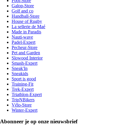
Foot-Store
Galop-Store
Golf and co
Handball-Store
House of Rugby
La sellerie de Maé
Made in Paradis
Nauti-wave
Padel-Expert
Pecheur-Store
Pet and Garden
Slowood Interior
Smash-Expert
Sneak'In
Sneakids
Sport is good
Training-Fit
Trek-Expert
Triathlon-Expert
TripNBikers
Vélo-Store
Winter-Expert
Abonneer je op onze nieuwsbrief