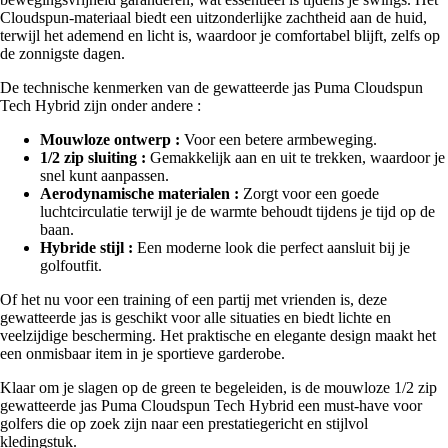
Cloudspun-materiaal biedt een uitzonderlijke zachtheid aan de huid,
terwijl het ademend en licht is, waardoor je comfortabel blijft, zelfs op
de zonnigste dagen.
De technische kenmerken van de gewatteerde jas Puma Cloudspun
Tech Hybrid zijn onder andere :
Mouwloze ontwerp :
Voor een betere armbeweging.
1/2 zip sluiting :
Gemakkelijk aan en uit te trekken, waardoor je
snel kunt aanpassen.
Aerodynamische materialen :
Zorgt voor een goede
luchtcirculatie terwijl je de warmte behoudt tijdens je tijd op de
baan.
Hybride stijl :
Een moderne look die perfect aansluit bij je
golfoutfit.
Of het nu voor een training of een partij met vrienden is, deze
gewatteerde jas is geschikt voor alle situaties en biedt lichte en
veelzijdige bescherming. Het praktische en elegante design maakt het
een onmisbaar item in je sportieve garderobe.
Klaar om je slagen op de green te begeleiden, is de mouwloze 1/2 zip
gewatteerde jas Puma Cloudspun Tech Hybrid een must-have voor
golfers die op zoek zijn naar een prestatiegericht en stijlvol
kledingstuk.